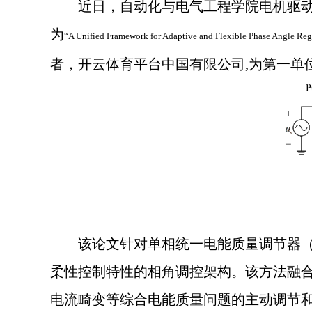
近日，自动化与电气工程学院电机驱动学科团队的最
为
“A Unified Framework for Adaptive and Flexible Phase Angl
者，开云体育平台中国有限公司,为第一单
该论文针对单相统一电能质量调节器（
柔性控制特性的相角调控架构。该方法融
电流畸变等综合电能质量问题的主动调节