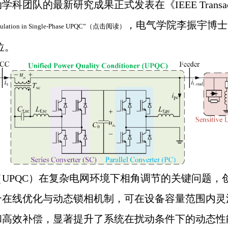
新研究成果正式发表在《IEEE Transactions on
，电气学院李振宇博士
e Regulation in Single-Phase UPQC”（点击阅读）
位。
UPQC）在复杂电网环境下相角调节的关键问题，
合在线优化与动态锁相机制，可在设备容量范围内灵
和高效补偿，显著提升了系统在扰动条件下的动态性