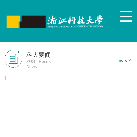
1
科大要闻
more>>
ZUST Focus
News