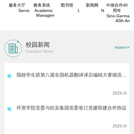
服务大厅
教务系统
图书馆
新闻网
中德合作40
Service Portal
Academic Programmes
Library
News
周年
Management System
Sino-German 
40th Anni
校园新闻
more>>
Campus News
我校学生获第八届全国机器翻译译后编辑大赛德语赛道一等奖
2025-08-2
环资学院党委与杭实集团党委签订党建联建合作协议
2025-08-2